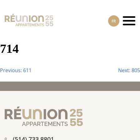
Skip
to
content
FR
714
Previous:
611
Next:
805
Navigation
de
l’article
(514) 733 8801